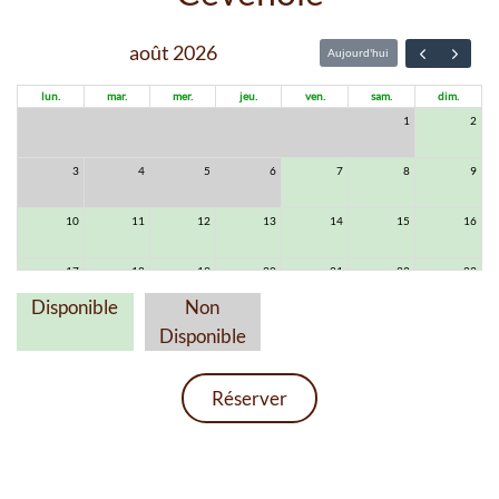
août 2026
Aujourd'hui
lun.
mar.
mer.
jeu.
ven.
sam.
dim.
27
28
29
30
31
1
2
3
4
5
6
7
8
9
10
11
12
13
14
15
16
17
18
19
20
21
22
23
Disponible
Non
24
25
26
27
28
29
30
Disponible
31
1
2
3
4
5
6
Réserver