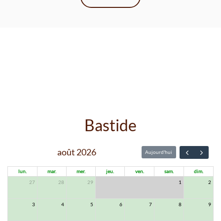
Bastide
août 2026
Aujourd'hui
lun.
mar.
mer.
jeu.
ven.
sam.
dim.
27
28
29
30
31
1
2
3
4
5
6
7
8
9