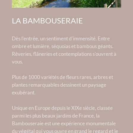
LA BAMBOUSERAIE
Dès l'entrée, un sentiment d'immensité. Entre
ombre et lumière, séquoias et bambous géants.
Rêveries, flâneries et contemplations s'ouvrent à
vous.
Plus de 1000 variétés de fleurs rares, arbres et
plantes remarquables dessinent un paysage
exubérant.
Unique en Europe depuis le XIXe siècle, classée
parmi les plus beaux jardins de France, la
Bambouseraie est une expérience monumentale
du végétal qui vous ouvre en grand le regard et le